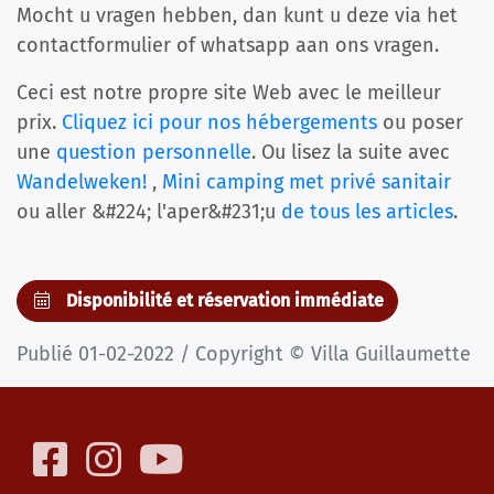
Mocht u vragen hebben, dan kunt u deze via het
contactformulier of whatsapp aan ons vragen.
Ceci est notre propre site Web avec le meilleur
prix.
Cliquez ici pour nos hébergements
ou poser
une
question personnelle
. Ou lisez la suite avec
Wandelweken!
,
Mini camping met privé sanitair
ou aller &#224; l'aper&#231;u
de tous les articles
.
Disponibilité et réservation immédiate
Publié 01-02-2022 / Copyright © Villa Guillaumette