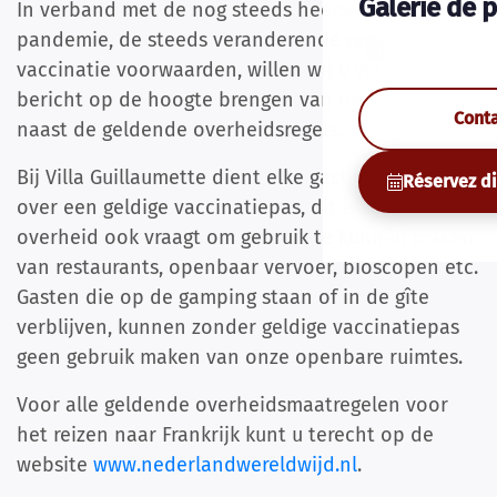
Galerie de 
In verband met de nog steeds heersende Corona
pandemie, de steeds veranderende regels en
vaccinatie voorwaarden, willen wij u via dit
bericht op de hoogte brengen van onze regels
Cont
naast de geldende overheidsregels.
Bij Villa Guillaumette dient elke gast te beschikken
Réservez d
over een geldige vaccinatiepas, dit is zoals de
overheid ook vraagt om gebruik te kunnen maken
van restaurants, openbaar vervoer, bioscopen etc.
Gasten die op de gamping staan of in de gîte
verblijven, kunnen zonder geldige vaccinatiepas
geen gebruik maken van onze openbare ruimtes.
Voor alle geldende overheidsmaatregelen voor
het reizen naar Frankrijk kunt u terecht op de
website
www.nederlandwereldwijd.nl
.